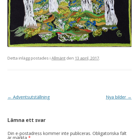
Detta inlägg postades i
Allmänt
den
13 april, 2017
.
Inläggsnavigering
←
Adventsutställning
Nya bilder
→
Lämna ett svar
Din e-postadress kommer inte publiceras.
Obligatoriska fält
är märkta
*