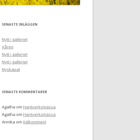
SENASTE INLÄGGEN
Nytt i galleriet
Våren
Nytt i galleriet
Nytt i galleriet
Nyskapat
SENASTE KOMMENTARER
Agatha
om
Hantverksmässa
Agatha
om
Hantverksmässa
Annika
om
Välkommen!