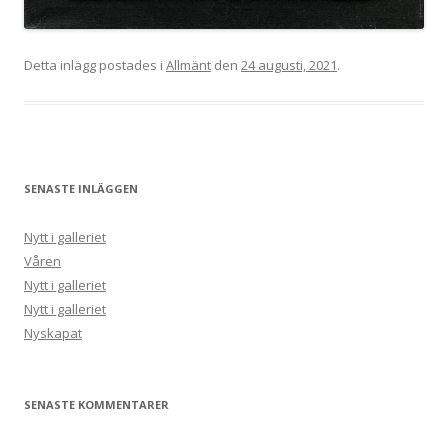
Detta inlägg postades i
Allmänt
den
24 augusti, 2021
.
SENASTE INLÄGGEN
Nytt i galleriet
Våren
Nytt i galleriet
Nytt i galleriet
Nyskapat
SENASTE KOMMENTARER