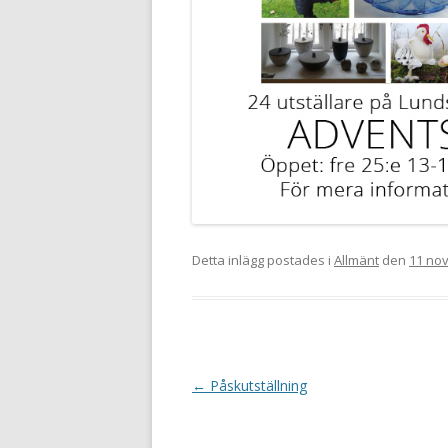
Detta inlägg postades i
Allmänt
den
11 no
Inläggsnavigering
←
Påskutställning