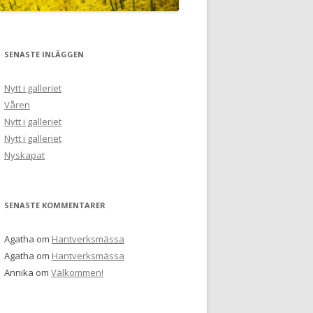
SENASTE INLÄGGEN
Nytt i galleriet
Våren
Nytt i galleriet
Nytt i galleriet
Nyskapat
SENASTE KOMMENTARER
Agatha
om
Hantverksmässa
Agatha
om
Hantverksmässa
Annika
om
Välkommen!